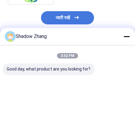
जारी रखें
Shadow Zhang
अनुशंसित उत्पाद
3:42 PM
Good day, what product are you looking for?
तेल और गैस सीलिंग के लिए
उच्च तापमान और तेल
कस्टम एनबीआर ईपी
30-90 शोरए कठोरता
प्रतिरोधी सीलिंग समाधानों के
और गैस सील सिलिक
फ्लोरोकार्बन रबर ओ रिंग, तेल
लिए फ्लोरोसिलिकॉन ओ-रिंग
ओ रिंग मोल्ड विभिन्न उ
और गैस के प्रतिरोधी
के शीर्ष 10 लाभ
लिए
सबसे अच्छी कीमत
सबसे अच्छी कीमत
सबसे अच्छी 