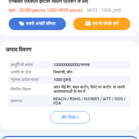
एनबीआर एफकेएम इष्टतम सीलिंग प्रदर्शन के लिए
मूल्य：$0.08/pieces 1000-4999 pieces
MOQ：1000 टुकड़े
सबसे अच्छी कीमत
अब से संपर्क करें
उत्पाद विवरण
आपूर्ति की क्षमता
100000000000/सप्ताह
उत्पत्ति के प्लेस
जियांग्शी, चीन
न्यूनतम आदेश मात्रा
1000 टुकड़े
अंदर पीई बैग, बाहर कार्टन, पैलेट पर कार्टन. या अपनी
पैकेजिंग विवरण
आवश्यकताओं के रूप में.
REACH / ROHS / ISO9001 / IATF / SGS /
प्रमाणन
FDA
और देखो