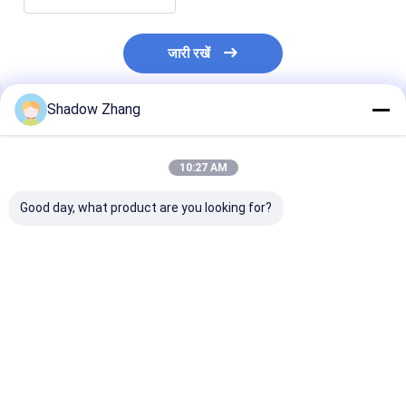
जारी रखें
Shadow Zhang
अनुशंसित उत्पाद
10:27 AM
Good day, what product are you looking for?
तेल और गैस सीलिंग के लिए
उच्च तापमान और तेल
कस्टम एनबीआर ईपी
30-90 शोरए कठोरता
प्रतिरोधी सीलिंग समाधानों के
और गैस सील सिलिक
फ्लोरोकार्बन रबर ओ रिंग, तेल
लिए फ्लोरोसिलिकॉन ओ-रिंग
ओ रिंग मोल्ड विभिन्न उ
और गैस के प्रतिरोधी
के शीर्ष 10 लाभ
लिए
सबसे अच्छी कीमत
सबसे अच्छी कीमत
सबसे अच्छी 