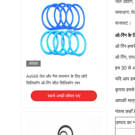
जल उद्योग, 
समाधान: तेल
सजावट।
ओ-रिंग के ल
ओ रिंग हमार
ओ रिंग, एन
वीडियो
हम 30 से अध
As568 तेल और गैस तापमान के लिए छोटे
यदि आप हमार
सिलिकॉन ओ-रिंग सील सिलिकॉन रबर
कृपया हमसे 
सबसे अच्छी कीमत पाएं
आपकी मात्
गंतव्य कहाँ
उत्पाद का 