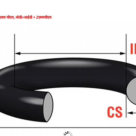
एक्स सीएस, ओडी=आईडी + 2एक्ससीएस