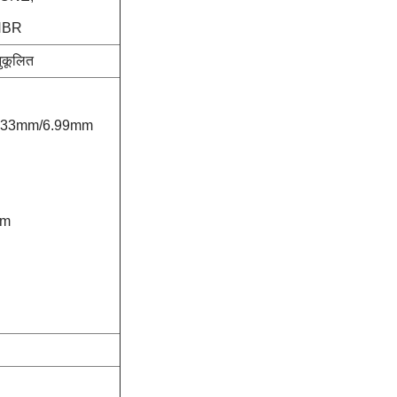
NBR
नुकूलित
/5.33mm/6.99mm
mm