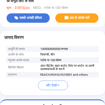
ओ अंगूठी किट के साथ
मूल्य：0.001$/pc
MOQ：स्टॉक या 100 बॉक्स
सबसे अच्छी कीमत
अब से संपर्क करें
उत्पाद विवरण
आपूर्ति की क्षमता
100000000000/सप्ताह
उत्पत्ति के प्लेस
जियांग्शी, चीन
न्यूनतम आदेश मात्रा
स्टॉक या 100 बॉक्स
अंदर पीई बैग, बाहर कार्टन, पैलेट पर कार्टन. या अपनी
पैकेजिंग विवरण
आवश्यकताओं के रूप में.
प्रमाणन
REACH/ROHS/ISO9001 and others
और देखो