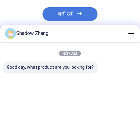
जारी रखें
Shadow Zhang
अनुशंसित उत्पाद
4:37 AM
Good day, what product are you looking for?
उच्च तापमान ऑटोमोटिव
ब्लैक सीआर ऑटोमोटिव रबर
ORK बैंगनी ईपीडीए
अनुप्रयोगों के लिए AS568
सील कनेक्टर वायर हार्नेस के
ऑटोमोबाइल रबर सील 
PG मानक आकार FKM
लिए नियोप्रीन ग्रॉमेट रबर
ऑटो पार्ट के लिए
FPM EPDM रबर ओ-रिंग
सील
सील
सबसे अच्छी कीमत
सबसे अच्छी कीमत
सबसे अच्छी 