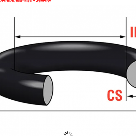
एक्स सीएस, ओडी=आईडी + 2एक्ससीएस