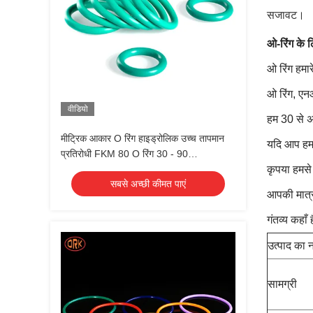
सजावट।
ओ-रिंग के ल
ओ रिंग हमार
ओ रिंग, एन
वीडियो
हम 30 से अध
मीट्रिक आकार O रिंग हाइड्रोलिक उच्च तापमान
यदि आप हमार
प्रतिरोधी FKM 80 O रिंग 30 - 90
Durometer
कृपया हमसे 
सबसे अच्छी कीमत पाएं
आपकी मात्
गंतव्य कहाँ
उत्पाद का 
सामग्री