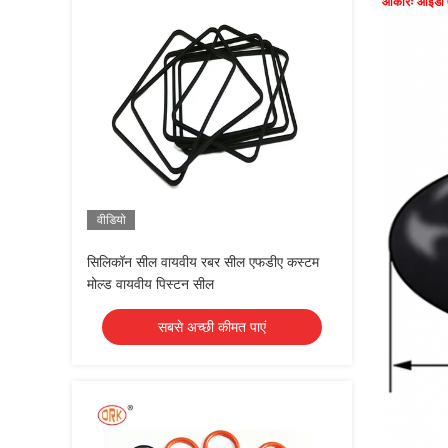
आकारः आईडी 
वीडियो
सिलिकॉन सील वायवीय रबर सील एफडीए कस्टम
मोल्ड वायवीय पिस्टन सील
सबसे अच्छी कीमत पाएं