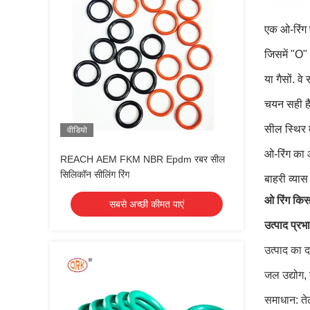
एक ओ-रिंग 
जिसमें "O"
या गैसों. वे
चयन सही है
सील स्थिर 
वीडियो
ओ-रिंग का 
REACH AEM FKM NBR Epdm रबर सील
सिलिकॉन सीलिंग रिंग
बाहरी व्या
ओ रिंग कि
सबसे अच्छी कीमत पाएं
उत्पाद प्रभ
उत्पाद का 
जल उद्योग, 
समाधान: तेल