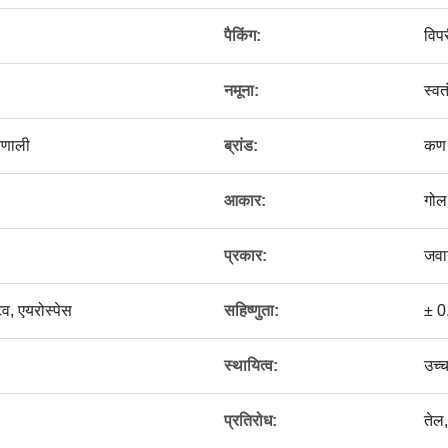
पैकिंग:
विपर
नमूना:
स्वत
रणाली
ब्रांड:
कण
आकार:
गोल
प्रकार:
जवान
व, एयरोस्पेस
सहिष्णुता:
± 0
स्थायित्व:
उच्
प्रतिरोध:
तेल