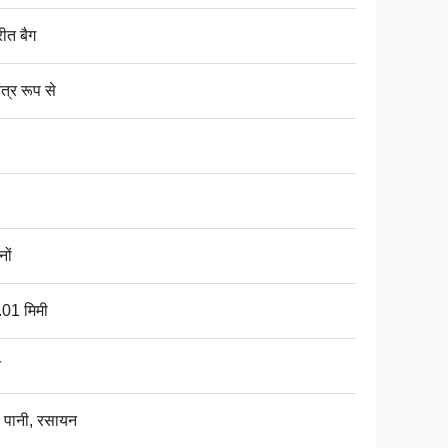
ीत बैग
ंत्र रूप से
ों
.01 मिमी
च
, पानी, रसायन