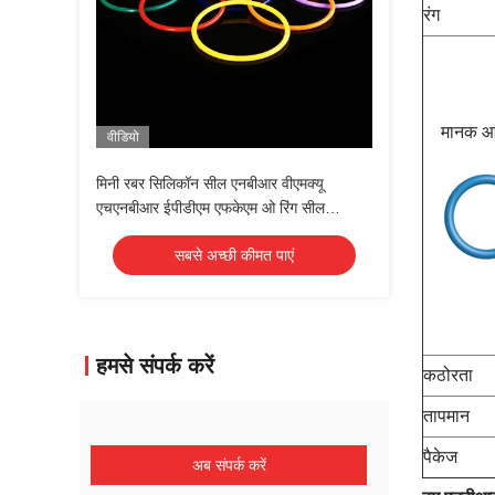
रंग
मानक 
वीडियो
मिनी रबर सिलिकॉन सील एनबीआर वीएमक्यू
एचएनबीआर ईपीडीएम एफकेएम ओ रिंग सील
अनुकूलित रंग
सबसे अच्छी कीमत पाएं
हमसे संपर्क करें
कठोरता
तापमान
पैकेज
अब संपर्क करें